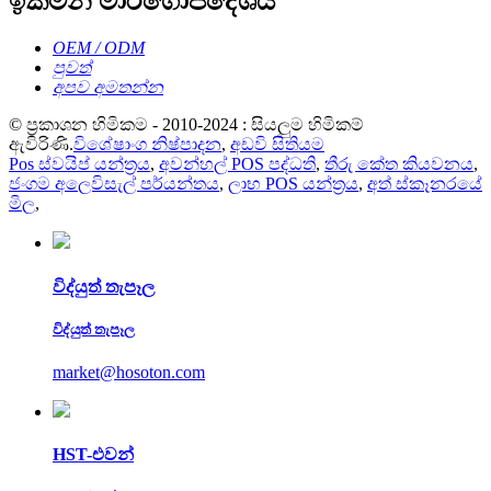
ඉක්මන් මාර්ගෝපදේශය
OEM / ODM
පුවත්
අපව අමතන්න
© ප්‍රකාශන හිමිකම - 2010-2024 : සියලුම හිමිකම්
ඇවිරිණි.
විශේෂාංග නිෂ්පාදන
,
අඩවි සිතියම
Pos ස්වයිප් යන්ත්‍රය
,
අවන්හල් POS පද්ධති
,
තීරු කේත කියවනය
,
ජංගම අලෙවිසැල් පර්යන්තය
,
ලාභ POS යන්ත්‍රය
,
අත් ස්කෑනරයේ
මිල
,
විද්යුත් තැපෑල
විද්යුත් තැපෑල
market@hosoton.com
HST-එවන්