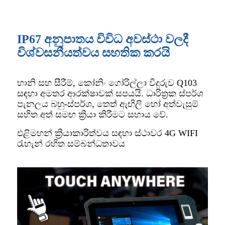
IP67 අනුපාතය විවිධ අවස්ථා වලදී
විශ්වසනීයත්වය සහතික කරයි
හානි සහ සීරීම්, කෝනිං ගෝරිල්ලා වීදුරුව Q103
සඳහා අමතර ආරක්ෂාවක් සපයයි. ධාරිත්‍රක ස්පර්ශ
පැනලය බහු-ස්පර්ශ, තෙත් ඇඟිලි හෝ අත්වැසුම්
සහිත අත් සමඟ ක්‍රියා කිරීමට සහාය වේ.
එළිමහන් ක්‍රියාකාරිත්වය සඳහා ස්ථාවර 4G WIFI
රැහැන් රහිත සම්බන්ධතාවය