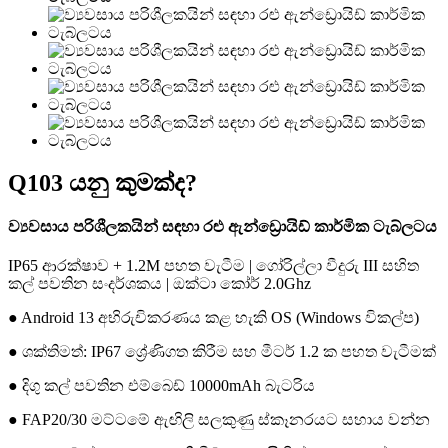
Q103 යනු කුමක්ද?
ව්‍යවසාය පරිශීලකයින් සඳහා රළු ඇන්ඩ්‍රොයිඩ් කාර්මික ටැබ්ලටය
IP65 ආරක්ෂාව + 1.2M පහත වැටීම | ගෝරිල්ලා වීදුරු III සහිත
කල් පවතින සංදර්ශකය | ඔක්ටා කෝර් 2.0Ghz
● Android 13 අභිරුචිකරණය කළ හැකි OS (Windows විකල්ප)
● ශක්තිමත්: IP67 ශ්‍රේණිගත කිරීම සහ මීටර් 1.2 ක පහත වැටීමක්
● දිගු කල් පවතින එම්බෙඩ් 10000mAh බැටරිය
● FAP20/30 මට්ටමේ ඇඟිලි සලකුණු ස්කෑනරයට සහාය වන්න