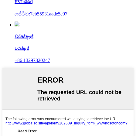
HST-එවන්
සජීවීව:7eb55931aade5e97
වට්ස්ඇප්
වට්ස්ඇප්
+86 13297320247