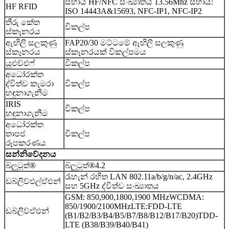
සහාය HF/NFC සංඛ්‍යාතය 13.56Mhz සහාය:
HF RFID
ISO 14443A&15693, NFC-IP1, NFC-IP2
තීරු කේත
විකල්ප
ස්කෑනරය
ඇඟිලි සලකුණු
FAP20/30 මට්ටමේ ඇඟිලි සලකුණු
ස්කෑනරය
ස්කෑනරයක් විකල්පමය
යූඑච්එෆ්
විකල්ප
අධෝරක්ත
ද්විත්ව කැමරා
විකල්ප
හඳුනාගැනීම
IRIS
විකල්ප
හඳුනාගැනීම
අධෝරක්ත
තාපජ
විකල්ප
රූපකරණය
සන්නිවේදනය
බ්ලූටූත්®
බ්ලූටූත්®4.2
රැහැන් රහිත LAN 802.11a/b/g/n/ac, 2.4GHz
ඩබ්ලිව්එල්ඒඑන්
සහ 5GHz ද්විත්ව සංඛ්‍යාතය
GSM: 850,900,1800,1900 MHzWCDMA:
850/1900/2100MHzLTE:FDD-LTE
ඩබ්ලිව්ඒඑන්
(B1/B2/B3/B4/B5/B7/B8/B12/B17/B20)TDD-
LTE (B38/B39/B40/B41)