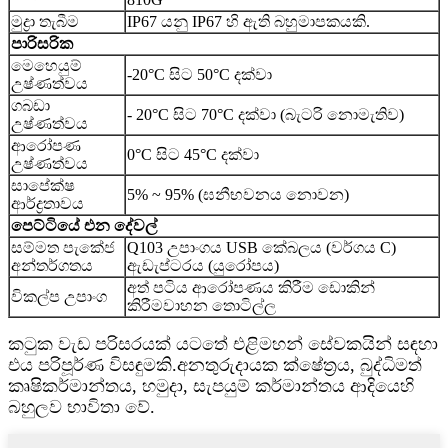
මුද්‍රා තැබීම
IP67 යනු IP67 හි ඇති බහුමාපකයකි.
පාරිසරික
මෙහෙයුම්
-20°C සිට 50°C දක්වා
උෂ්ණත්වය
ගබඩා
- 20°C සිට 70°C දක්වා (බැටරි නොමැතිව)
උෂ්ණත්වය
ආරෝපණ
0°C සිට 45°C දක්වා
උෂ්ණත්වය
සාපේක්ෂ
5% ~ 95% (ඝනීභවනය නොවන)
ආර්ද්‍රතාවය
පෙට්ටියේ එන දේවල්
සම්මත පැකේජ
Q103 උපාංගය USB කේබලය (වර්ගය C)
අන්තර්ගතය
ඇඩැප්ටරය (යුරෝපය)
අත් පටිය ආරෝපණය කිරීම ඩොකින්
විකල්ප උපාංග
කිරීමවාහන තොටිල්ල
කටුක වැඩ පරිසරයක් යටතේ එළිමහන් සේවකයින් සඳහා
එය පරිපූර්ණ විසඳුමකි.අනතුරුදායක ක්ෂේත්‍රය, බුද්ධිමත්
කෘෂිකර්මාන්තය, හමුදා, සැපයුම් කර්මාන්තය ආදියෙහි
බහුලව භාවිතා වේ.