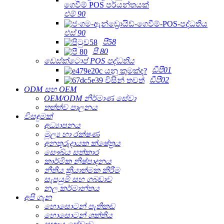
එම් 90
එස් 90
පී58
පී 80
ඩෙස්ක්ටොප් POS පද්ධතිය
ඩීපී01
ඩීපී02
ODM සහ OEM
OEM/ODM නිර්මාණ සේවා
තත්ත්ව පාලනය
විසඳුමක්
අධ්‍යාපනය
මූල්‍ය හා රක්ෂණ
අනතුරුදායක ක්ෂේත්‍රය
සෞඛ්ය සත්කාර
කාර්මික නිෂ්පාදනය
නීතිය ක්‍රියාත්මක කිරීම
සැපයුම් සහ ගබඩාව
නල කර්මාන්තය
අපි ගැන
හොසොටන් පැතිකඩ
හොසොටන් ශක්තිය