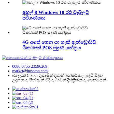
අඟල් 8 Windows 10 රළු ටැබ්ලට්
පරිගණකය
4G අතේ ගෙන යා හැකි ඇන්ඩ්‍රොයිඩ්
ටිකට්පත් POS මුද්‍රණ යන්ත්‍රය
0086-0755-23596269
market@hosoton.com
බ්ලොක් C 302, ගුවාංෂින්ගුවාන් අන්තර්ජාල බුද්ධි විද්‍යා
උද්‍යානය, ෂින්'ආන් වීදිය, බාඕන් දිස්ත්‍රික්කය, ෂෙන්සෙන්