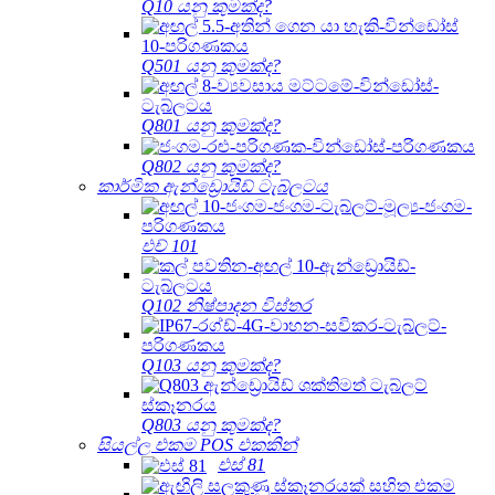
Q10 යනු කුමක්ද?
Q501 යනු කුමක්ද?
Q801 යනු කුමක්ද?
Q802 යනු කුමක්ද?
කාර්මික ඇන්ඩ්‍රොයිඩ් ටැබ්ලටය
එච් 101
Q102 නිෂ්පාදන විස්තර
Q103 යනු කුමක්ද?
Q803 යනු කුමක්ද?
සියල්ල එකම POS එකකින්
එස් 81