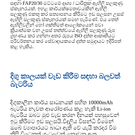
සඳහා FAP20/30 මට්ටමේ දෘශ්‍ය / ධාරිත්‍රක ඇඟිලි සලකුණු
ස්කෑනරයක්. ඉහළ කාර්යක්ෂමතාවයකින් ඇඟිලි
සලකුණු එකතු කර සත්‍යාපනය කිරීමට ඉඩ සලසන උසස්
ඇඟිලි සලකුණු ස්කෑනරයක් සමඟ පැමිණේ. එය තෙත්
ඇඟිලිවලින් හෝ ශක්තිමත් ආලෝකයෙන් පවා
ක්‍රියාත්මක වන උසස් තත්ත්වයේ ඇඟිලි සලකුණු රූප
ග්‍රහණය කර ගන්නා අතර රූපය ISO දත්ත ආකෘතියට
පරිවර්තනය කර සේවාදායකයේ දත්ත සමුදායට ඉදිරිපත්
කළ හැකිය.
දිගු කාලයක් වැඩ කිරීම සඳහා බලවත්
බැටරිය
දිගුකාලීන කාර්ය සාධනයක් සහිත 10000mAh
බැටරිය නැවත ආරෝපණය කළ හැකි Li-ion
බැටරිය ඔබට මුළු වැඩ කරන දිනයක් පහසුවෙන්
ඉටු කිරීමට ඉඩ සලසයි.විදුලිය විසන්ධි වීමෙන්
ඔබේ ව්‍යාපාරයට බාධා ඇති වේ යැයි කරදර වීම
කිසි විටෙකත් ගැටලුවක් නොවනු ඇත.