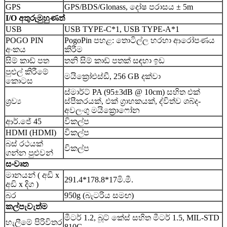
GPS
GPS/BDS/Glonass, දෝෂ පරාසය ± 5m
I/O අතුරුමුහුණත්
USB
USB TYPE-C*1, USB TYPE-A*1
POGO PIN
PogoPin පහළ: තොටිල්ල හරහා ආරෝපණය
අංකය
කිරීම
සිම් කාඩ් පත
තනි සිම් කාඩ් පතක් සඳහා ඉඩ
පුළුල් කිරීමේ
මයික්‍රෝඑස්ඩී, 256 GB දක්වා
කොටස
ස්මාර්ට් PA (95±3dB @ 10cm) සහිත එක්
ශ්‍රව්‍ය
ස්පීකරයක්, එක් ග්‍රාහකයක්, ද්විත්ව ශබ්ද-
අවලංගු මයික්‍රොෆෝන
ආර්.ජේ 45
විකල්ප
HDMI (HDMI)
විකල්ප
බස් රථයක්
විකල්ප
ගන්න පුළුවන්
සංවෘත
මානයන් ( අඩි x
291.4*178.8*17මි.මී.
අඩි x දිග )
බර
950g (බැටරිය සමඟ)
කල්පැවැත්ම
මීටර් 1.2, බූට් කේස් සහිත මීටර් 1.5, MIL-STD
හැලීමේ පිරිවිතර
810G