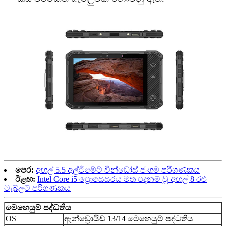
පෙර:
අඟල් 5.5 අල්ටිමේට් වින්ඩෝස් ජංගම පරිගණකය
ඊළඟ:
Intel Core i5 ප්‍රොසෙසරය මත පදනම් වූ අඟල් 8 රළු
ටැබ්ලට් පරිගණකය
මෙහෙයුම් පද්ධතිය
OS
ඇන්ඩ්‍රොයිඩ් 13/14 මෙහෙයුම් පද්ධතිය