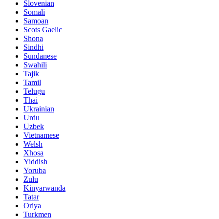
Slovenian
Somali
Samoan
Scots Gaelic
Shona
Sindhi
Sundanese
Swahili
Tajik
Tamil
Telugu
Thai
Ukrainian
Urdu
Uzbek
Vietnamese
Welsh
Xhosa
Yiddish
Yoruba
Zulu
Kinyarwanda
Tatar
Oriya
Turkmen