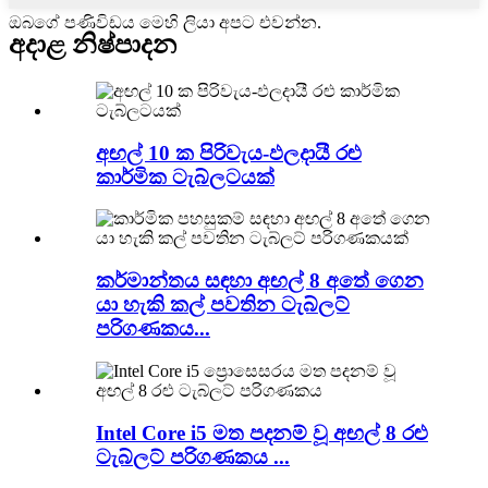
ඔබගේ පණිවිඩය මෙහි ලියා අපට එවන්න.
අදාළ නිෂ්පාදන
අඟල් 10 ක පිරිවැය-ඵලදායී රළු
කාර්මික ටැබ්ලටයක්
කර්මාන්තය සඳහා අඟල් 8 අතේ ගෙන
යා හැකි කල් පවතින ටැබ්ලට්
පරිගණකය...
Intel Core i5 මත පදනම් වූ අඟල් 8 රළු
ටැබ්ලට් පරිගණකය ...