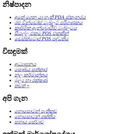
නිෂ්පාදන
අතේ ගෙන යා හැකි PDA ස්කෑනරය
රළු වින්ඩෝස් ටැබ්ලට් පරිගණකය
කාර්මික ඇන්ඩ්‍රොයිඩ් ටැබ්ලටය
සියල්ල එකම POS එකකින්
ඩෙස්ක්ටොප් POS පද්ධතිය
විසඳුමක්
අධ්‍යාපනය
සෞඛ්ය සත්කාර
නල කර්මාන්තය
මූල්‍ය හා රක්ෂණ
තවත් +
අපි ගැන
හොසොටන් පැතිකඩ
හොසොටන් ශක්තිය
සහාය සේවාව