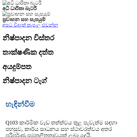
අධි ධාරිතා බැටරි
ප්‍රවාහන සහ සැපයුම්
අපට විද්‍යුත් තැපෑල එවන්න
නිෂ්පාදන විස්තර
තාක්ෂණික දත්ත
අයදුම්පත
නිෂ්පාදන ටැග්
හැඳින්වීම
Q103 කාර්මික වැඩ තත්ත්වය තුළ පැවැත්ම සඳහා
පහසුව, කාර්ය සාධනය සහ ස්ථාවරත්වය අතර
පරිපූර්ණ සමතුලිතතාවයක් ලබා දෙයි.