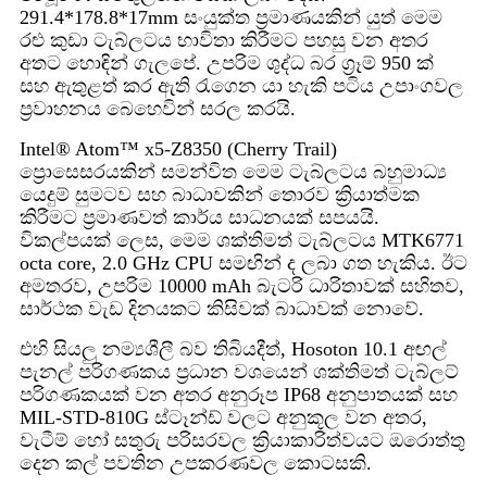
291.4*178.8*17mm සංයුක්ත ප්‍රමාණයකින් යුත් මෙම
රළු කුඩා ටැබ්ලටය භාවිතා කිරීමට පහසු වන අතර
අතට හොඳින් ගැලපේ. උපරිම ශුද්ධ බර ග්‍රෑම් 950 ක්
සහ ඇතුළත් කර ඇති රැගෙන යා හැකි පටිය උපාංගවල
ප්‍රවාහනය බෙහෙවින් සරල කරයි.
Intel® Atom™ x5-Z8350 (Cherry Trail)
ප්‍රොසෙසරයකින් සමන්විත මෙම ටැබ්ලටය බහුමාධ්‍ය
යෙදුම් සුමටව සහ බාධාවකින් තොරව ක්‍රියාත්මක
කිරීමට ප්‍රමාණවත් කාර්ය සාධනයක් සපයයි.
විකල්පයක් ලෙස, මෙම ශක්තිමත් ටැබ්ලටය MTK6771
octa core, 2.0 GHz CPU සමඟින් ද ලබා ගත හැකිය. ඊට
අමතරව, උපරිම 10000 mAh බැටරි ධාරිතාවක් සහිතව,
සාර්ථක වැඩ දිනයකට කිසිවක් බාධාවක් නොවේ.
එහි සියලු නම්‍යශීලී බව තිබියදීත්, Hosoton 10.1 අඟල්
පැනල් පරිගණකය ප්‍රධාන වශයෙන් ශක්තිමත් ටැබ්ලට්
පරිගණකයක් වන අතර අනුරූප IP68 අනුපාතයක් සහ
MIL-STD-810G ස්ටෑන්ඩ් වලට අනුකූල වන අතර,
වැටීම් හෝ සතුරු පරිසරවල ක්‍රියාකාරිත්වයට ඔරොත්තු
දෙන කල් පවතින උපකරණවල කොටසකි.