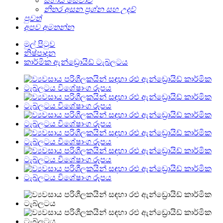
සහාය සේවාව
නිතර අසන ප්‍රශ්න සහ උදව්
පුවත්
අපව අමතන්න
මුල් පිටුව
නිෂ්පාදන
කාර්මික ඇන්ඩ්‍රොයිඩ් ටැබ්ලටය