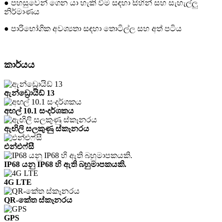
● පහසුවෙන් ගෙන යා හැකි වීම සඳහා සිහින් සහ සැහැල්ලු
නිර්මාණය
● පාරිභෝගික අවශ්‍යතා සඳහා තොටිල්ල සහ අත් පටිය
කාර්යය
ඇන්ඩ්‍රොයිඩ් 13
අඟල් 10.1 සංදර්ශකය
ඇඟිලි සලකුණු ස්කෑනරය
එන්එෆ්සී
IP68 යනු IP68 හි ඇති බහුමාපකයකි.
4G LTE
QR-කේත ස්කෑනරය
GPS