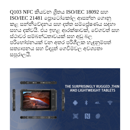
Q103 NFC කියවන ශ්‍රිතය ISO/IEC 18092 සහ
ISO/IEC 21481 ප්‍රොටෝකෝල ආසන්න ගොනු
කළ සන්නිවේදනය සහ දත්ත සම්ප්‍රේෂණය සඳහා
සහය දක්වයි. එය ඉහළ ආරක්ෂාවක්, වේගවත් සහ
ස්ථාවර සම්බන්ධතාවයක් සහ අඩු බල
පරිභෝජනයක් වන අතර පරිශීලක හැඳුනුම්පත්
සත්‍යාපනය සහ විද්‍යුත් ගෙවීම්වල අවශ්‍යතා
සපුරාලයි.