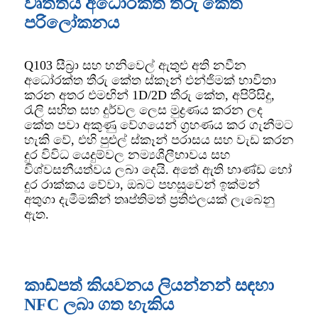
වෘත්තීය අධෝරක්ත තීරු කේත
පරිලෝකනය
Q103 සීබ්‍රා සහ හනිවෙල් ඇතුළු අති නවීන
අධෝරක්ත තීරු කේත ස්කෑන් එන්ජිමක් භාවිතා
කරන අතර එමඟින් 1D/2D තීරු කේත, අපිරිසිදු,
රැලි සහිත සහ දුර්වල ලෙස මුද්‍රණය කරන ලද
කේත පවා අකුණු වේගයෙන් ග්‍රහණය කර ගැනීමට
හැකි වේ, එහි පුළුල් ස්කෑන් පරාසය සහ වැඩ කරන
දුර විවිධ යෙදුම්වල නම්‍යශීලීභාවය සහ
විශ්වසනීයත්වය ලබා දෙයි. අතේ ඇති භාණ්ඩ හෝ
දුර රාක්කය වේවා, ඔබට පහසුවෙන් ඉක්මන්
අතුගා දැමීමකින් තෘප්තිමත් ප්‍රතිඵලයක් ලැබෙනු
ඇත.
කාඩ්පත් කියවනය ලියන්නන් සඳහා
NFC ලබා ගත හැකිය