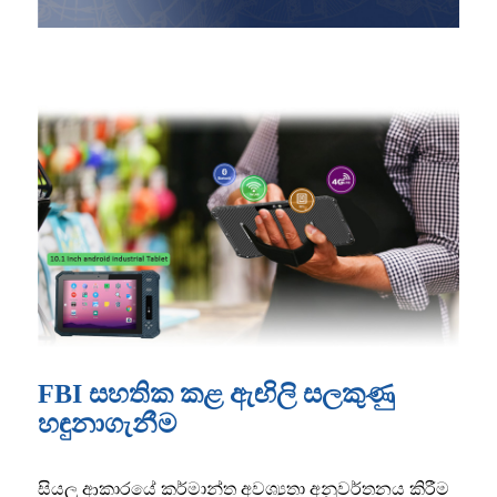
FBI සහතික කළ ඇඟිලි සලකුණු
හඳුනාගැනීම
සියලු ආකාරයේ කර්මාන්ත අවශ්‍යතා අනුවර්තනය කිරීම