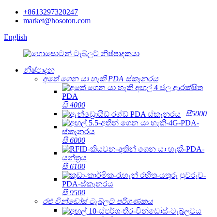
+8613297320247
market@hosoton.com
English
නිෂ්පාදන
අතේ ගෙන යා හැකි PDA ස්කෑනරය
සී 4000
සී5000
සී 6000
සී 6100
සී 9500
රළු වින්ඩෝස් ටැබ්ලට් පරිගණකය