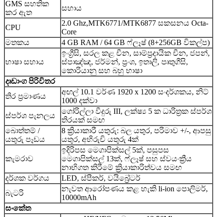
GMS සහතික
සහාය
කර ඇත
2.0 Ghz,MTK6771/MTK6877 සකසනය Octa-
CPU
Core
මතකය
4 GB RAM / 64 GB ෆ්ලෑෂ් (8+256GB විකල්ප)
ඉංග්‍රීසි, සරල කළ චීන, සාම්ප්‍රදායික චීන, ජපන්,
භාෂා සහාය
ස්පාඤ්ඤ, ජර්මන්, ප්‍රංශ, ඉතාලි, පෘතුගීසි,
කොරියානු සහ බහු භාෂා
දෘඩාංග පිරිවිතර
අඟල් 10.1 වර්ණ 1920 x 1200 සංදර්ශකය, නිට්
තිර ප්‍රමාණය
1000 දක්වා
ගෝරිල්ලා වීදුරු III, ලක්ෂ්‍ය 5 ක ධාරිත්‍රක ස්පර්ශ
ස්පර්ශ පැනලය
තිරයක් සමඟ
බොත්තම් /
8 ක්‍රියාකාරී යතුරු: බල යතුර, පරිමාව +/-, ආපසු
යතුරු පෑඩය
යතුර, අභිරුචි යතුරු 4ක්
ඉදිරිපස මෙගාපික්සල් 5ක්, පසුපස
කැමරාව
මෙගාපික්සල් 13ක්, ෆ්ලෑෂ් සහ ස්වයංක්‍රීය
නාභිගත කිරීමේ ක්‍රියාකාරිත්වය සමඟ
දර්ශක වර්ගය
LED, ස්පීකර්, වයිබ්‍රේටර්
නැවත ආරෝපණය කළ හැකි li-ion පොලිමර්,
බැටරි
10000mAh
සංකේත