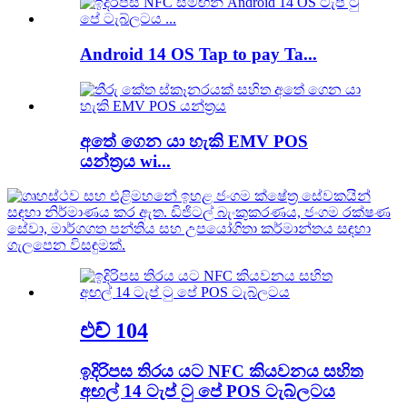
Android 14 OS Tap to pay Ta...
අතේ ගෙන යා හැකි EMV POS
යන්ත්‍රය wi...
එච් 104
ඉදිරිපස තිරය යට NFC කියවනය සහිත
අඟල් 14 ටැප් ටු පේ POS ටැබ්ලටය