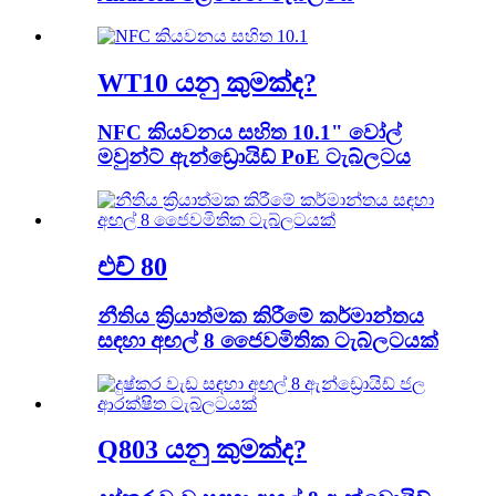
WT10 යනු කුමක්ද?
NFC කියවනය සහිත 10.1" වෝල්
මවුන්ට් ඇන්ඩ්‍රොයිඩ් PoE ටැබ්ලටය
එච් 80
නීතිය ක්‍රියාත්මක කිරීමේ කර්මාන්තය
සඳහා අඟල් 8 ජෛවමිතික ටැබ්ලටයක්
Q803 යනු කුමක්ද?