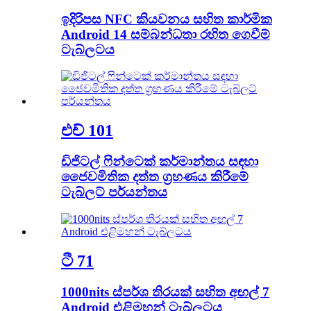
ඉදිරිපස NFC කියවනය සහිත කාර්මික
Android 14 සම්බන්ධතා රහිත ගෙවීම්
ටැබ්ලටය
එච් 101
ඩිජිටල් ෆින්ටෙක් කර්මාන්තය සඳහා
ජෛවමිතික දත්ත ග්‍රහණය කිරීමේ
ටැබ්ලට් පර්යන්තය
ටී 71
1000nits ස්පර්ශ තිරයක් සහිත අඟල් 7
Android එළිමහන් ටැබ්ලටය