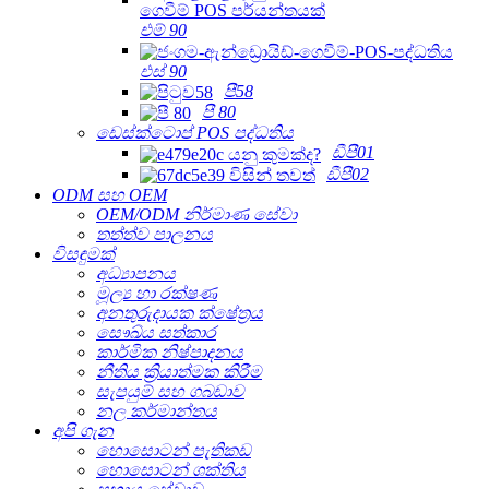
එම් 90
එස් 90
පී58
පී 80
ඩෙස්ක්ටොප් POS පද්ධතිය
ඩීපී01
ඩීපී02
ODM සහ OEM
OEM/ODM නිර්මාණ සේවා
තත්ත්ව පාලනය
විසඳුමක්
අධ්‍යාපනය
මූල්‍ය හා රක්ෂණ
අනතුරුදායක ක්ෂේත්‍රය
සෞඛ්ය සත්කාර
කාර්මික නිෂ්පාදනය
නීතිය ක්‍රියාත්මක කිරීම
සැපයුම් සහ ගබඩාව
නල කර්මාන්තය
අපි ගැන
හොසොටන් පැතිකඩ
හොසොටන් ශක්තිය