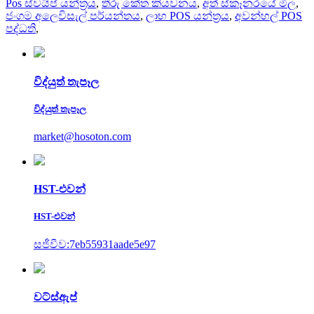
Pos ස්වයිප් යන්ත්‍රය
,
තීරු කේත කියවනය
,
අත් ස්කෑනරයේ මිල
,
ජංගම අලෙවිසැල් පර්යන්තය
,
ලාභ POS යන්ත්‍රය
,
අවන්හල් POS
පද්ධති
,
විද්යුත් තැපෑල
විද්යුත් තැපෑල
market@hosoton.com
HST-එවන්
HST-එවන්
සජීවීව:7eb55931aade5e97
වට්ස්ඇප්