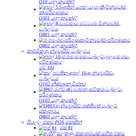
Q10 යනු කුමක්ද?
Q501 යනු කුමක්ද?
Q801 යනු කුමක්ද?
Q802 යනු කුමක්ද?
කාර්මික ඇන්ඩ්‍රොයිඩ් ටැබ්ලටය
එච් 101
Q102 නිෂ්පාදන විස්තර
Q103 යනු කුමක්ද?
Q803 යනු කුමක්ද?
සියල්ල එකම POS එකකින්
එස් 81