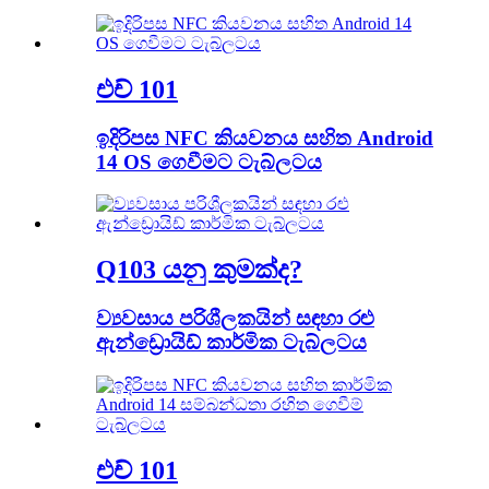
එච් 101
ඉදිරිපස NFC කියවනය සහිත Android
14 OS ගෙවීමට ටැබ්ලටය
Q103 යනු කුමක්ද?
ව්‍යවසාය පරිශීලකයින් සඳහා රළු
ඇන්ඩ්‍රොයිඩ් කාර්මික ටැබ්ලටය
එච් 101