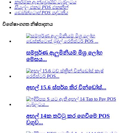
කාර්මික ඇන්ඩ්‍රොයිඩ් ටැබ්ලටය
සියල්ල එකම POS එකකින්
ඩෙස්ක්ටොප් POS පද්ධතිය
විශේෂාංගගත නිෂ්පාදනය
සම්පූර්ණ ඇලුමිනියම් මිශ්‍ර ලෝහ
මේසය...
අඟල් 15.6 ස්පර්ශ තිර වින්ඩෝස්...
අඟල් 14ක තට්ටු කර ගෙවීමේ POS
වගුව...