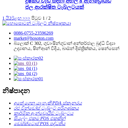
දුෂ්කර වැඩ සඳහා අඟල් 8 ඇන්ඩ්‍රොයිඩ්
ජල ආරක්ෂිත ටැබ්ලටයක්
1 යි
2
ඊළඟ >
>>
පිටුව 1 / 2
0086-0755-23596269
market@hosoton.com
බ්ලොක් C 302, ගුවාංෂින්ගුවාන් අන්තර්ජාල බුද්ධි විද්‍යා
උද්‍යානය, ෂින්'ආන් වීදිය, බාඕන් දිස්ත්‍රික්කය, ෂෙන්සෙන්
නිෂ්පාදන
අතේ ගෙන යා හැකි PDA ස්කෑනරය
රළු වින්ඩෝස් ටැබ්ලට් පරිගණකය
කාර්මික ඇන්ඩ්‍රොයිඩ් ටැබ්ලටය
සියල්ල එකම POS එකකින්
ඩෙස්ක්ටොප් POS පද්ධතිය