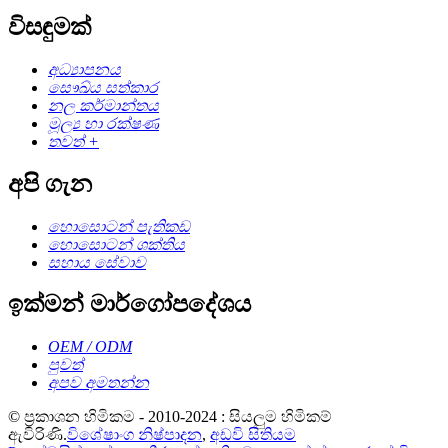
විසඳුමක්
අධ්‍යාපනය
සෞඛ්ය සත්කාර
නල කර්මාන්තය
මූල්‍ය හා රක්ෂණ
තවත් +
අපි ගැන
හොසොටන් පැතිකඩ
හොසොටන් ශක්තිය
සහාය සේවාව
ඉක්මන් මාර්ගෝපදේශය
OEM / ODM
පුවත්
අපව අමතන්න
© ප්‍රකාශන හිමිකම - 2010-2024 : සියලුම හිමිකම්
ඇවිරිණි.
විශේෂාංග නිෂ්පාදන
,
අඩවි සිතියම