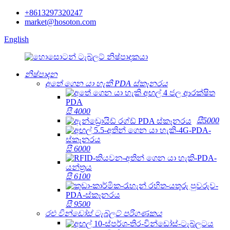
+8613297320247
market@hosoton.com
English
නිෂ්පාදන
අතේ ගෙන යා හැකි PDA ස්කෑනරය
සී 4000
සී5000
සී 6000
සී 6100
සී 9500
රළු වින්ඩෝස් ටැබ්ලට් පරිගණකය