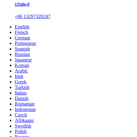
වට්ස්ඇප්
+86 13297320247
English
French
German
Portuguese
Spanish
Russian
Japanese
Korean
Arabic
Irish
Greek
Turkish
Italian
Danish
Romanian
Indonesian
Czech
Afrikaans
Swedish
Polish
Basque