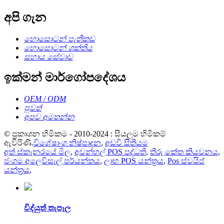
අපි ගැන
හොසොටන් පැතිකඩ
හොසොටන් ශක්තිය
සහාය සේවාව
ඉක්මන් මාර්ගෝපදේශය
OEM / ODM
පුවත්
අපව අමතන්න
© ප්‍රකාශන හිමිකම - 2010-2024 : සියලුම හිමිකම්
ඇවිරිණි.
විශේෂාංග නිෂ්පාදන
,
අඩවි සිතියම
අත් ස්කෑනරයේ මිල
,
අවන්හල් POS පද්ධති
,
තීරු කේත කියවනය
,
ජංගම අලෙවිසැල් පර්යන්තය
,
ලාභ POS යන්ත්‍රය
,
Pos ස්වයිප්
යන්ත්‍රය
,
විද්යුත් තැපෑල