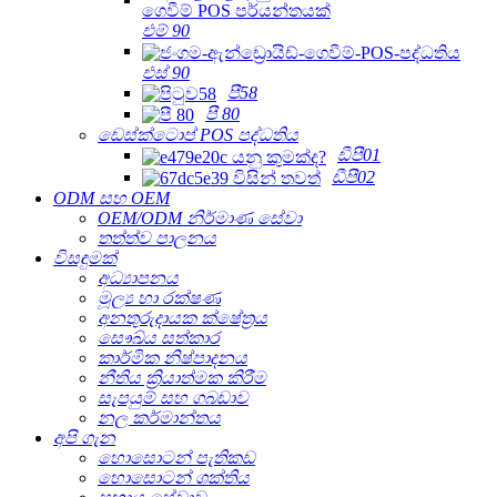
එම් 90
එස් 90
පී58
පී 80
ඩෙස්ක්ටොප් POS පද්ධතිය
ඩීපී01
ඩීපී02
ODM සහ OEM
OEM/ODM නිර්මාණ සේවා
තත්ත්ව පාලනය
විසඳුමක්
අධ්‍යාපනය
මූල්‍ය හා රක්ෂණ
අනතුරුදායක ක්ෂේත්‍රය
සෞඛ්ය සත්කාර
කාර්මික නිෂ්පාදනය
නීතිය ක්‍රියාත්මක කිරීම
සැපයුම් සහ ගබඩාව
නල කර්මාන්තය
අපි ගැන
හොසොටන් පැතිකඩ
හොසොටන් ශක්තිය