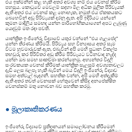
එය ඉක්මනින් කළ හැකි අතර අවශ්‍ය නම් එය වෙනස් කිරීම
පහසුය. කොටුවේ මෙවලම් සඳහා මිල අධික මූලික පිරිවැයක්
ඇති අතර එය වෙනස් කළ නොහැක, නමුත් එය ඒකකයකට
බෙහෙවින් අඩු පිරිවැයක් දරනු ඇත. අපි ඉදිරියට යන්නේ
කුමන මාදිලිය සමඟද යන්න පාරිභෝගිකයාගෙන් අපට ලැබුණු
යෙදවුම් මත රඳා පවතී.
යාන්ත්‍රික ඉංජිනේරු විද්‍යාවේ යතුර වන්නේ "එය ගැලපේද"
යන්න තීරණය කිරීමයි. පිරිවැය සහ වින්‍යාසය අතර සෑම
විටම හුවමාරුවක් ඇත, එබැවින් අපි මෙහි ප්‍රධාන විකල්ප
තහවුරු කර පිරිවිතර අඩු කිරීම පිරිවැයට වටිනවාද නැද්ද
යන්න ඔබ සමඟ සාකච්ඡා කරන්නෙමු. අභ්‍යන්තර විදුලි
සංරචකයක වෙනස් කිරීමක් යාන්ත්‍රික සැලසුම් අවශ්‍යතාවලට
දැඩි ලෙස බලපෑ හැකි බැවින් මෙය විදුලි ඉංජිනේරු විද්‍යාව
සමඟ අත්වැල් බැඳගනී. සහතික වන්න, අපි මෙහි අත්දැකීම්
ඇති අතර තවත් වෙනසක් හේතුවෙන් කිසිදු අනපේක්ෂිත
වෙනස්කම් මතු නොවන බව සහතික කරමු.
● මූලාකෘතිකරණය
ඉංජිනේරු විද්‍යාවේ ප්‍රතිදානයන් සමාලෝචනය කිරීමෙන්
පසුව, සැලසුම වලංගු කිරීම සඳහා අවශ්‍ය දේ තහවුරු කිරීමට