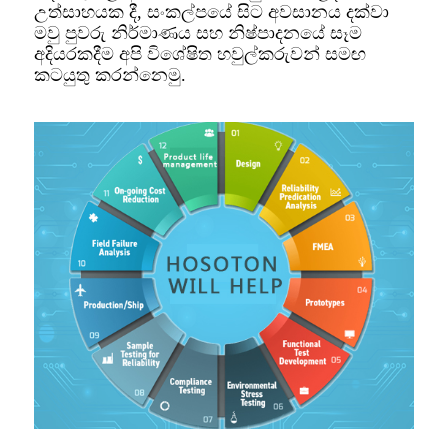
උත්සාහයක දී, සංකල්පයේ සිට අවසානය දක්වා
මවු පුවරු නිර්මාණය සහ නිෂ්පාදනයේ සෑම
අදියරකදීම අපි විශේෂිත හවුල්කරුවන් සමඟ
කටයුතු කරන්නෙමු.