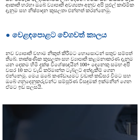
ආකෘති හරහා ඔබේ ව්‍යාපෘති අවශ්‍යතා අනුව අපි පුළුල් කාර්මික
දැනුම සහ නිෂ්පාදන කුසලතා එන්නත් කරන්නෙමු.
● වෙළඳපොළට වේගවත් කාලය
නව ව්‍යාපෘති වහාම නිකුත් කිරීමට හොසොටන් සතුව සම්පත්
තිබේ. තාක්ෂණික කුසලතා සහ ව්‍යාපෘති කළමනාකරණ දැනුම
යන දෙකම හිමි දක්ෂ විශේෂඥයින් 100+ දෙනෙකු සමඟ අපි
වසර 10 කට වැඩි කර්මාන්ත ටැබ්ලට් අත්දැකීම් ගෙන
එන්නෙමු. මෙය ඔබේ කණ්ඩායමට වඩාත් කඩිසර වීමට සහ
ඔබේ ගනුදෙනුකරුවන්ට සම්පූර්ණ විසඳුමක් ඉක්මනින් ගෙන
ඒමට ඉඩ සලසයි.