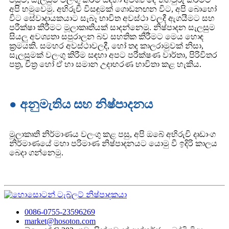
අපි හමුවෙමු. අභිරුචි විසඳුමක් ගොඩනඟන විට, අපි බොහෝ
විට සේවාදායකයාට සැබෑ භාවිත අවස්ථා වලදී ඇගයීමට සහ
පරීක්ෂා කිරීමට මූලාකෘතියක් සාදන්නෙමු. නිෂ්පාදන සැලසුම
සියලු අවශ්‍යතා සපුරාලන බව සහතික කිරීමට මෙය හොඳ
ක්‍රමයකි. සමහර අවස්ථාවලදී, හෝ තද කාලරාමුවක් නිසා,
සැලසුමක් වලංගු කිරීම සඳහා අපට පරීක්ෂණ වාර්තා, පිරිවිතර
පත්‍ර, චිත්‍ර හෝ ඒ හා සමාන උදාහරණ භාවිතා කළ හැකිය.
● අනුමැතිය සහ නිෂ්පාදනය
මූලාකෘති නිර්මාණය වලංගු කළ පසු, අපි ඔබේ අභිරුචි දෘඩාංග
නිර්මාණයේ මහා පරිමාණ නිෂ්පාදනයට යොමු වී ඉදිරි කාලය
බෙදා ගන්නෙමු.
0086-0755-23596269
market@hosoton.com