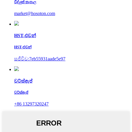
විද්යුත් තැපෑල
market@hosoton.com
HST-එවන්
HST-එවන්
සජීවීව:7eb55931aade5e97
වට්ස්ඇප්
වට්ස්ඇප්
+86 13297320247