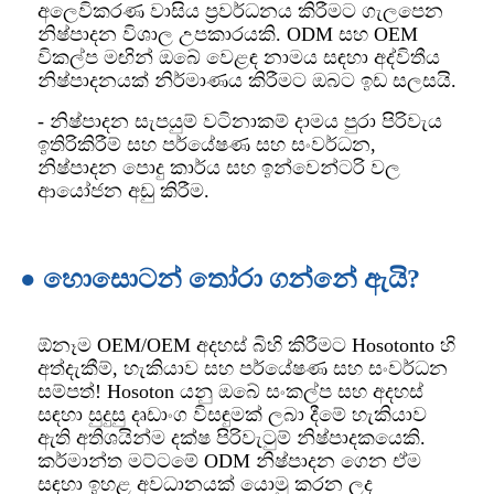
අලෙවිකරණ වාසිය ප්‍රවර්ධනය කිරීමට ගැලපෙන
නිෂ්පාදන විශාල උපකාරයකි. ODM සහ OEM
විකල්ප මඟින් ඔබේ වෙළඳ නාමය සඳහා අද්විතීය
නිෂ්පාදනයක් නිර්මාණය කිරීමට ඔබට ඉඩ සලසයි.
- නිෂ්පාදන සැපයුම් වටිනාකම් දාමය පුරා පිරිවැය
ඉතිරිකිරීම් සහ පර්යේෂණ සහ සංවර්ධන,
නිෂ්පාදන පොදු කාර්ය සහ ඉන්වෙන්ටරි වල
ආයෝජන අඩු කිරීම.
● හොසොටන් තෝරා ගන්නේ ඇයි?
ඕනෑම OEM/OEM අදහස් බිහි කිරීමට Hosotonto හි
අත්දැකීම්, හැකියාව සහ පර්යේෂණ සහ සංවර්ධන
සම්පත්! Hosoton යනු ඔබේ සංකල්ප සහ අදහස්
සඳහා සුදුසු දෘඩාංග විසඳුමක් ලබා දීමේ හැකියාව
ඇති අතිශයින්ම දක්ෂ පිරිවැටුම් නිෂ්පාදකයෙකි.
කර්මාන්ත මට්ටමේ ODM නිෂ්පාදන ගෙන ඒම
සඳහා ඉහළ අවධානයක් යොමු කරන ලද