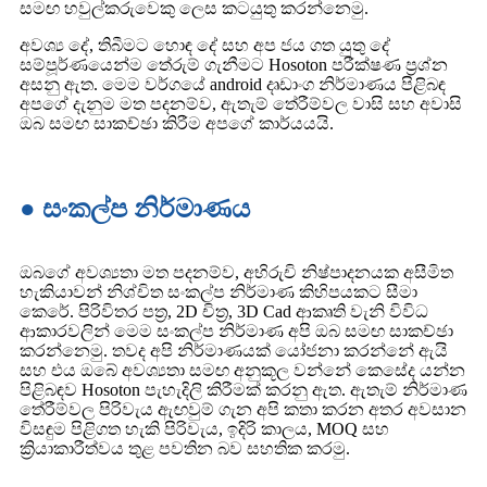
සමඟ හවුල්කරුවෙකු ලෙස කටයුතු කරන්නෙමු.
අවශ්‍ය දේ, තිබීමට හොඳ දේ සහ අප ජය ගත යුතු දේ
සම්පූර්ණයෙන්ම තේරුම් ගැනීමට Hosoton පරීක්ෂණ ප්‍රශ්න
අසනු ඇත. මෙම වර්ගයේ android දෘඩාංග නිර්මාණය පිළිබඳ
අපගේ දැනුම මත පදනම්ව, ඇතැම් තේරීම්වල වාසි සහ අවාසි
ඔබ සමඟ සාකච්ඡා කිරීම අපගේ කාර්යයයි.
● සංකල්ප නිර්මාණය
ඔබගේ අවශ්‍යතා මත පදනම්ව, අභිරුචි නිෂ්පාදනයක අසීමිත
හැකියාවන් නිශ්චිත සංකල්ප නිර්මාණ කිහිපයකට සීමා
කෙරේ. පිරිවිතර පත්‍ර, 2D චිත්‍ර, 3D Cad ආකෘති වැනි විවිධ
ආකාරවලින් මෙම සංකල්ප නිර්මාණ අපි ඔබ සමඟ සාකච්ඡා
කරන්නෙමු. තවද අපි නිර්මාණයක් යෝජනා කරන්නේ ඇයි
සහ එය ඔබේ අවශ්‍යතා සමඟ අනුකූල වන්නේ කෙසේද යන්න
පිළිබඳව Hosoton පැහැදිලි කිරීමක් කරනු ඇත. ඇතැම් නිර්මාණ
තේරීම්වල පිරිවැය ඇඟවුම් ගැන අපි කතා කරන අතර අවසාන
විසඳුම පිළිගත හැකි පිරිවැය, ඉදිරි කාලය, MOQ සහ
ක්‍රියාකාරීත්වය තුළ පවතින බව සහතික කරමු.