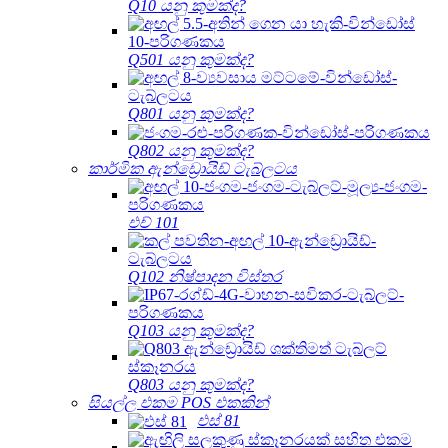
Q10 යනු කුමක්ද?
Q501 යනු කුමක්ද?
Q801 යනු කුමක්ද?
Q802 යනු කුමක්ද?
කාර්මික ඇන්ඩ්‍රොයිඩ් ටැබ්ලටය
එච් 101
Q102 නිෂ්පාදන විස්තර
Q103 යනු කුමක්ද?
Q803 යනු කුමක්ද?
සියල්ල එකම POS එකකින්
එස් 81