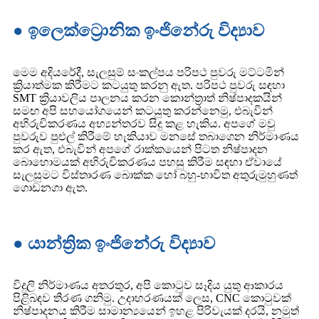
● ඉලෙක්ට්‍රොනික ඉංජිනේරු විද්‍යාව
මෙම අදියරේදී, සැලසුම් සංකල්පය පරිපථ පුවරු මට්ටමින්
ක්‍රියාත්මක කිරීමට කටයුතු කරනු ඇත. පරිපථ පුවරු සඳහා
SMT ක්‍රියාවලිය පාලනය කරන කොන්ත්‍රාත් නිෂ්පාදකයින්
සමඟ අපි සහයෝගයෙන් කටයුතු කරන්නෙමු, එබැවින්
අභිරුචිකරණය අභ්‍යන්තරව සිදු කළ හැකිය. අපගේ මවු
පුවරුව පුළුල් කිරීමේ හැකියාව මනසේ තබාගෙන නිර්මාණය
කර ඇත, එබැවින් අපගේ රාක්කයෙන් පිටත නිෂ්පාදන
බොහොමයක් අභිරුචිකරණය පහසු කිරීම සඳහා ඒවායේ
සැලසුමට විස්තාරණ බොක්ක හෝ බහු-භාවිත අතුරුමුහුණත්
ගොඩනගා ඇත.
● යාන්ත්‍රික ඉංජිනේරු විද්‍යාව
විදුලි නිර්මාණය අතරතුර, අපි කොටුව සෑදිය යුතු ආකාරය
පිළිබඳව තීරණ ගනිමු. උදාහරණයක් ලෙස, CNC කොටුවක්
නිෂ්පාදනය කිරීම සාමාන්‍යයෙන් ඉහළ පිරිවැයක් දරයි, නමුත්