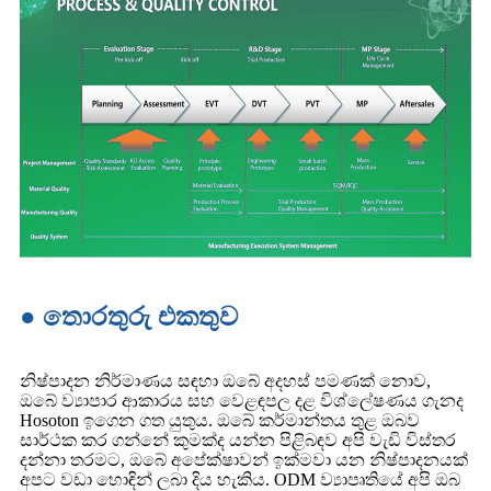
● තොරතුරු එකතුව
නිෂ්පාදන නිර්මාණය සඳහා ඔබේ අදහස් පමණක් නොව,
ඔබේ ව්‍යාපාර ආකාරය සහ වෙළඳපල දළ විශ්ලේෂණය ගැනද
Hosoton ඉගෙන ගත යුතුය. ඔබේ කර්මාන්තය තුළ ඔබව
සාර්ථක කර ගන්නේ කුමක්ද යන්න පිළිබඳව අපි වැඩි විස්තර
දන්නා තරමට, ඔබේ අපේක්ෂාවන් ඉක්මවා යන නිෂ්පාදනයක්
අපට වඩා හොඳින් ලබා දිය හැකිය. ODM ව්‍යාපෘතියේ අපි ඔබ