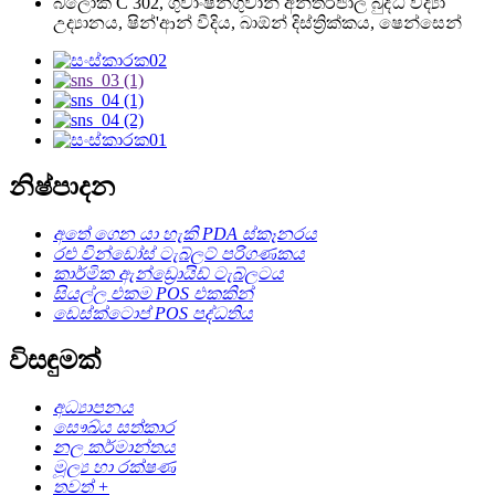
බ්ලොක් C 302, ගුවාංෂින්ගුවාන් අන්තර්ජාල බුද්ධි විද්‍යා
උද්‍යානය, ෂින්'ආන් වීදිය, බාඕන් දිස්ත්‍රික්කය, ෂෙන්සෙන්
නිෂ්පාදන
අතේ ගෙන යා හැකි PDA ස්කෑනරය
රළු වින්ඩෝස් ටැබ්ලට් පරිගණකය
කාර්මික ඇන්ඩ්‍රොයිඩ් ටැබ්ලටය
සියල්ල එකම POS එකකින්
ඩෙස්ක්ටොප් POS පද්ධතිය
විසඳුමක්
අධ්‍යාපනය
සෞඛ්ය සත්කාර
නල කර්මාන්තය
මූල්‍ය හා රක්ෂණ
තවත් +