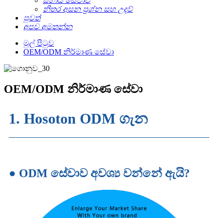
සහාය සේවාව
නිතර අසන ප්‍රශ්න සහ උදව්
පුවත්
අපව අමතන්න
මුල් පිටුව
OEM/ODM නිර්මාණ සේවා
OEM/ODM නිර්මාණ සේවා
1. Hosoton ODM ගැන
● ODM සේවාව අවශ්‍ය වන්නේ ඇයි?