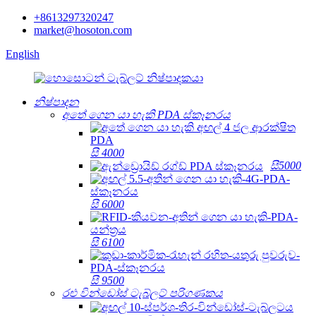
+8613297320247
market@hosoton.com
English
නිෂ්පාදන
අතේ ගෙන යා හැකි PDA ස්කෑනරය
සී 4000
සී5000
සී 6000
සී 6100
සී 9500
රළු වින්ඩෝස් ටැබ්ලට් පරිගණකය