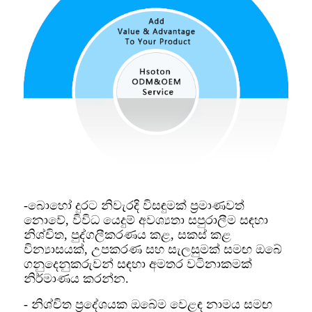
-බොහෝ දුරට නිවැරදි විසඳුමක් ප්‍රමාණවත්
නොවේ, විවිධ යෙදුම් අවශ්‍යතා සපුරාලීම සඳහා
නිශ්චිත, පුද්ගලීකරණය කළ, සකස් කළ
වින්‍යාසයක්, උපකරණ සහ සැලසුමක් සමඟ ඔබේ
ගනුදෙනුකරුවන් සඳහා අමතර වටිනාකමක්
නිර්මාණය කරන්න.
- නිශ්චිත ප්‍රදේශයක ඔබේම වෙළඳ නාමය සමඟ