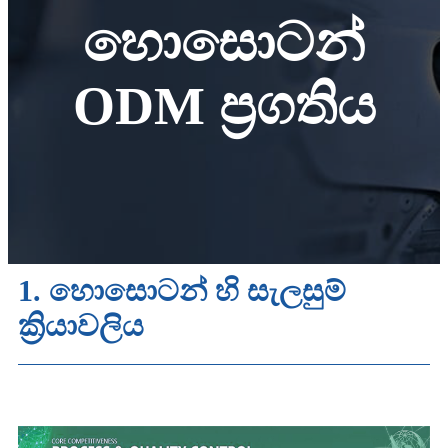
හොසොටන්
ODM ප්‍රගතිය
1. හොසොටන් හි සැලසුම්
ක්‍රියාවලිය