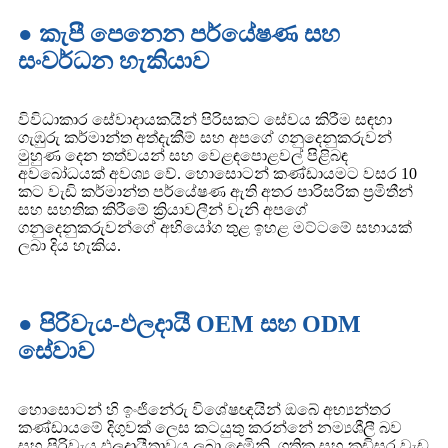
● කැපී පෙනෙන පර්යේෂණ සහ
සංවර්ධන හැකියාව
විවිධාකාර සේවාදායකයින් පිරිසකට සේවය කිරීම සඳහා
ගැඹුරු කර්මාන්ත අත්දැකීම් සහ අපගේ ගනුදෙනුකරුවන්
මුහුණ දෙන තත්වයන් සහ වෙළඳපොළවල් පිළිබඳ
අවබෝධයක් අවශ්‍ය වේ. හොසොටන් කණ්ඩායමට වසර 10
කට වැඩි කර්මාන්ත පර්යේෂණ ඇති අතර පාරිසරික ප්‍රමිතීන්
සහ සහතික කිරීමේ ක්‍රියාවලීන් වැනි අපගේ
ගනුදෙනුකරුවන්ගේ අභියෝග තුළ ඉහළ මට්ටමේ සහායක්
ලබා දිය හැකිය.
● පිරිවැය-ඵලදායී OEM සහ ODM
සේවාව
හොසොටන් හි ඉංජිනේරු විශේෂඥයින් ඔබේ අභ්‍යන්තර
කණ්ඩායමේ දිගුවක් ලෙස කටයුතු කරන්නේ නම්‍යශීලී බව
සහ පිරිවැය ඵලදායීතාවය ලබා දෙමිනි. ගතික සහ කඩිසර වැඩ