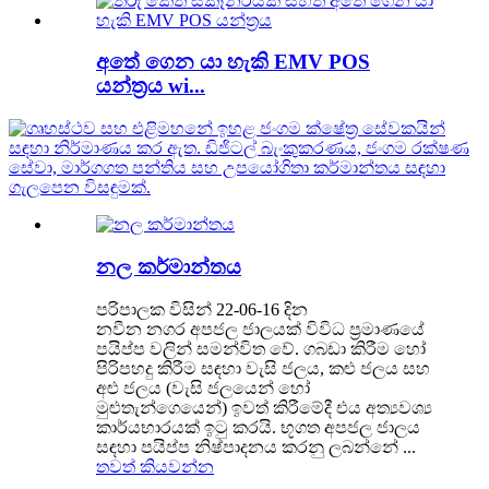
අතේ ගෙන යා හැකි EMV POS
යන්ත්‍රය wi...
නල කර්මාන්තය
පරිපාලක විසින් 22-06-16 දින
නවීන නගර අපජල ජාලයක් විවිධ ප්‍රමාණයේ
පයිප්ප වලින් සමන්විත වේ. ගබඩා කිරීම හෝ
පිරිපහදු කිරීම සඳහා වැසි ජලය, කළු ජලය සහ
අළු ජලය (වැසි ජලයෙන් හෝ
මුළුතැන්ගෙයෙන්) ඉවත් කිරීමේදී එය අත්‍යවශ්‍ය
කාර්යභාරයක් ඉටු කරයි. භූගත අපජල ජාලය
සඳහා පයිප්ප නිෂ්පාදනය කරනු ලබන්නේ ...
තවත් කියවන්න