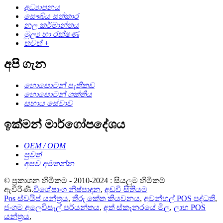
අධ්‍යාපනය
සෞඛ්ය සත්කාර
නල කර්මාන්තය
මූල්‍ය හා රක්ෂණ
තවත් +
අපි ගැන
හොසොටන් පැතිකඩ
හොසොටන් ශක්තිය
සහාය සේවාව
ඉක්මන් මාර්ගෝපදේශය
OEM / ODM
පුවත්
අපව අමතන්න
© ප්‍රකාශන හිමිකම - 2010-2024 : සියලුම හිමිකම්
ඇවිරිණි.
විශේෂාංග නිෂ්පාදන
,
අඩවි සිතියම
Pos ස්වයිප් යන්ත්‍රය
,
තීරු කේත කියවනය
,
අවන්හල් POS පද්ධති
,
ජංගම අලෙවිසැල් පර්යන්තය
,
අත් ස්කෑනරයේ මිල
,
ලාභ POS
යන්ත්‍රය
,