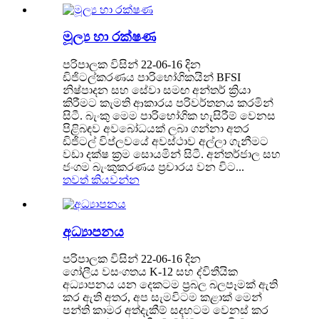
මූල්‍ය හා රක්ෂණ
පරිපාලක විසින් 22-06-16 දින
ඩිජිටල්කරණය පාරිභෝගිකයින් BFSI
නිෂ්පාදන සහ සේවා සමඟ අන්තර් ක්‍රියා
කිරීමට කැමති ආකාරය පරිවර්තනය කරමින්
සිටී. බැංකු මෙම පාරිභෝගික හැසිරීම් වෙනස
පිළිබඳව අවබෝධයක් ලබා ගන්නා අතර
ඩිජිටල් විප්ලවයේ අවස්ථාව අල්ලා ගැනීමට
වඩා දක්ෂ ක්‍රම සොයමින් සිටී. අන්තර්ජාල සහ
ජංගම බැංකුකරණය ප්‍රචාරය වන විට...
තවත් කියවන්න
අධ්‍යාපනය
පරිපාලක විසින් 22-06-16 දින
ගෝලීය වසංගතය K-12 සහ ද්විතීයික
අධ්‍යාපනය යන දෙකටම ප්‍රබල බලපෑමක් ඇති
කර ඇති අතර, අප සැමවිටම කළාක් මෙන්
පන්ති කාමර අත්දැකීම් සදහටම වෙනස් කර