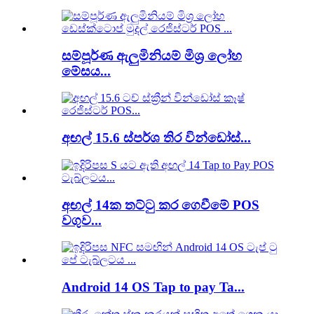
සම්පූර්ණ ඇලුමිනියම් මිශ්‍ර ලෝහ
මේසය...
අඟල් 15.6 ස්පර්ශ තිර වින්ඩෝස්...
අඟල් 14ක තට්ටු කර ගෙවීමේ POS
වගුව...
Android 14 OS Tap to pay Ta...