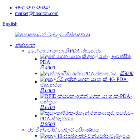
+8613297320247
market@hosoton.com
English
නිෂ්පාදන
අතේ ගෙන යා හැකි PDA ස්කෑනරය
සී 4000
සී5000
සී 6000
සී 6100
සී 9500
රළු වින්ඩෝස් ටැබ්ලට් පරිගණකය