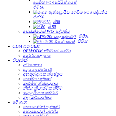
එම් 90
එස් 90
පී58
පී 80
ඩෙස්ක්ටොප් POS පද්ධතිය
ඩීපී01
ඩීපී02
ODM සහ OEM
OEM/ODM නිර්මාණ සේවා
තත්ත්ව පාලනය
විසඳුමක්
අධ්‍යාපනය
මූල්‍ය හා රක්ෂණ
අනතුරුදායක ක්ෂේත්‍රය
සෞඛ්ය සත්කාර
කාර්මික නිෂ්පාදනය
නීතිය ක්‍රියාත්මක කිරීම
සැපයුම් සහ ගබඩාව
නල කර්මාන්තය
අපි ගැන
හොසොටන් පැතිකඩ
හොසොටන් ශක්තිය