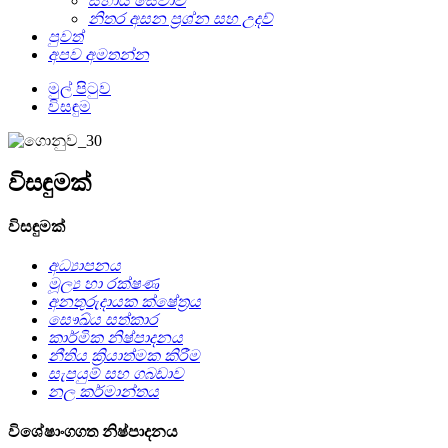
සහාය සේවාව
නිතර අසන ප්‍රශ්න සහ උදව්
පුවත්
අපව අමතන්න
මුල් පිටුව
විසඳුම
විසඳුමක්
විසඳුමක්
අධ්‍යාපනය
මූල්‍ය හා රක්ෂණ
අනතුරුදායක ක්ෂේත්‍රය
සෞඛ්ය සත්කාර
කාර්මික නිෂ්පාදනය
නීතිය ක්‍රියාත්මක කිරීම
සැපයුම් සහ ගබඩාව
නල කර්මාන්තය
විශේෂාංගගත නිෂ්පාදනය