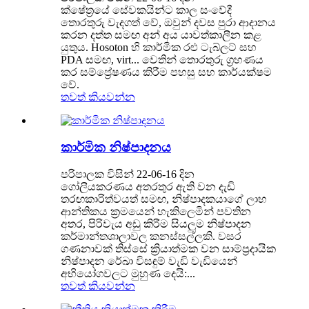
ක්ෂේත්‍රයේ සේවකයින්ට කාල සංවේදී
තොරතුරු වැදගත් වේ, ඔවුන් දවස පුරා ආදානය
කරන දත්ත සමඟ අන් අය යාවත්කාලීන කළ
යුතුය. Hosoton හි කාර්මික රළු ටැබ්ලට් සහ
PDA සමඟ, virt... වෙතින් තොරතුරු ග්‍රහණය
කර සම්ප්‍රේෂණය කිරීම පහසු සහ කාර්යක්ෂම
වේ.
තවත් කියවන්න
කාර්මික නිෂ්පාදනය
පරිපාලක විසින් 22-06-16 දින
ගෝලීයකරණය අතරතුර ඇති වන දැඩි
තරඟකාරිත්වයත් සමඟ, නිෂ්පාදකයාගේ ලාභ
ආන්තිකය ක්‍රමයෙන් හැකිලෙමින් පවතින
අතර, පිරිවැය අඩු කිරීම සියලුම නිෂ්පාදන
කර්මාන්තශාලාවල කනස්සල්ලකි. වසර
ගණනාවක් තිස්සේ ක්‍රියාත්මක වන සාම්ප්‍රදායික
නිෂ්පාදන රේඛා විසඳුම් වැඩි වැඩියෙන්
අභියෝගවලට මුහුණ දෙයි:...
තවත් කියවන්න