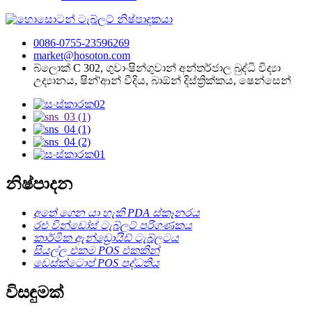
0086-0755-23596269
market@hosoton.com
බ්ලොක් C 302, ගුවාංෂින්ගුවාන් අන්තර්ජාල බුද්ධි විද්‍යා
උද්‍යානය, ෂින්'ආන් වීදිය, බාඕන් දිස්ත්‍රික්කය, ෂෙන්සෙන්
නිෂ්පාදන
අතේ ගෙන යා හැකි PDA ස්කෑනරය
රළු වින්ඩෝස් ටැබ්ලට් පරිගණකය
කාර්මික ඇන්ඩ්‍රොයිඩ් ටැබ්ලටය
සියල්ල එකම POS එකකින්
ඩෙස්ක්ටොප් POS පද්ධතිය
විසඳුමක්