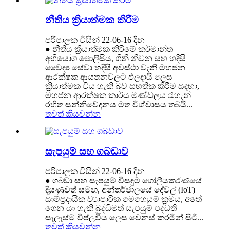
නීතිය ක්‍රියාත්මක කිරීම
පරිපාලක විසින් 22-06-16 දින
● නීතිය ක්‍රියාත්මක කිරීමේ කර්මාන්ත
අභියෝග පොලිසිය, ගිනි නිවන සහ හදිසි
වෛද්‍ය සේවා හදිසි අවස්ථා වැනි මහජන
ආරක්ෂක ආයතනවලට ඵලදායී ලෙස
ක්‍රියාත්මක විය හැකි බව සහතික කිරීම සඳහා,
මහජන ආරක්ෂක කාර්ය මණ්ඩලය රැහැන්
රහිත සන්නිවේදනය මත විශ්වාසය තබයි...
තවත් කියවන්න
සැපයුම් සහ ගබඩාව
පරිපාලක විසින් 22-06-16 දින
● ගබඩා සහ සැපයුම් විසඳුම ගෝලීයකරණයේ
දියුණුවත් සමඟ, අන්තර්ජාලයේ දේවල් (IoT)
සාම්ප්‍රදායික ව්‍යාපාරික මෙහෙයුම් ක්‍රමය, අතේ
ගෙන යා හැකි බුද්ධිමත් සැපයුම් පද්ධති
සැලැස්ම විප්ලවීය ලෙස වෙනස් කරමින් සිටී...
තවත් කියවන්න