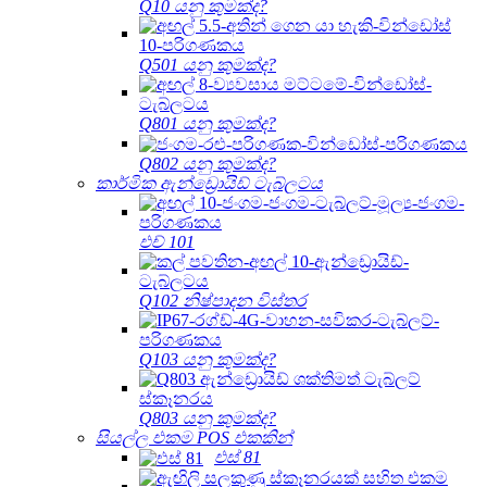
Q10 යනු කුමක්ද?
Q501 යනු කුමක්ද?
Q801 යනු කුමක්ද?
Q802 යනු කුමක්ද?
කාර්මික ඇන්ඩ්‍රොයිඩ් ටැබ්ලටය
එච් 101
Q102 නිෂ්පාදන විස්තර
Q103 යනු කුමක්ද?
Q803 යනු කුමක්ද?
සියල්ල එකම POS එකකින්
එස් 81