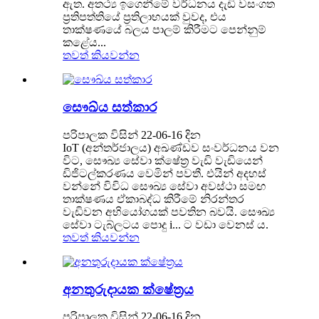
ඇත. අතථ්‍ය ඉගෙනීමේ වර්ධනය දැඩි වසංගත
ප්‍රතිපත්තියේ ප්‍රතිලාභයක් වුවද, එය
තාක්ෂණයේ බලය පාලම් කිරීමට පෙන්නුම්
කළේය...
තවත් කියවන්න
සෞඛ්ය සත්කාර
පරිපාලක විසින් 22-06-16 දින
IoT (අන්තර්ජාලය) අඛණ්ඩව සංවර්ධනය වන
විට, සෞඛ්‍ය සේවා ක්ෂේත්‍ර වැඩි වැඩියෙන්
ඩිජිටල්කරණය වෙමින් පවතී. එයින් අදහස්
වන්නේ විවිධ සෞඛ්‍ය සේවා අවස්ථා සමඟ
තාක්ෂණය ඒකාබද්ධ කිරීමේ නිරන්තර
වැඩිවන අභියෝගයක් පවතින බවයි. සෞඛ්‍ය
සේවා ටැබ්ලටය පොදු i... ට වඩා වෙනස් ය.
තවත් කියවන්න
අනතුරුදායක ක්ෂේත්‍රය
පරිපාලක විසින් 22-06-16 දින