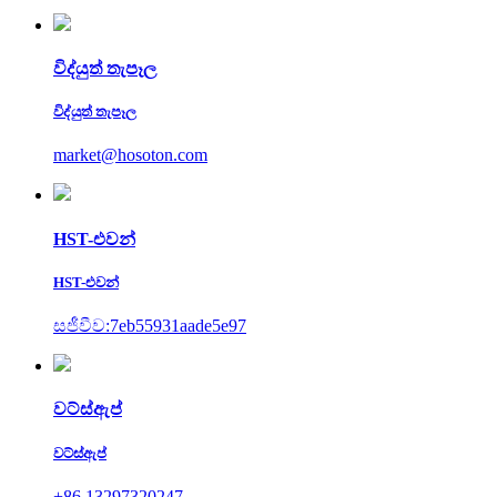
විද්යුත් තැපෑල
විද්යුත් තැපෑල
market@hosoton.com
HST-එවන්
HST-එවන්
සජීවීව:7eb55931aade5e97
වට්ස්ඇප්
වට්ස්ඇප්
+86 13297320247