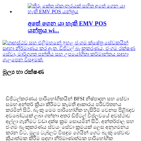
අතේ ගෙන යා හැකි EMV POS
යන්ත්‍රය wi...
මූල්‍ය හා රක්ෂණ
ඩිජිටල්කරණය පාරිභෝගිකයින් BFSI නිෂ්පාදන සහ සේවා
සමඟ අන්තර් ක්‍රියා කිරීමට කැමති ආකාරය පරිවර්තනය
කරමින් සිටී. බැංකු මෙම පාරිභෝගික හැසිරීම් වෙනස පිළිබඳව
අවබෝධයක් ලබා ගන්නා අතර ඩිජිටල් විප්ලවයේ අවස්ථාව
අල්ලා ගැනීමට වඩා දක්ෂ ක්‍රම සොයමින් සිටී. අන්තර්ජාල සහ
ජංගම බැංකුකරණය ස්වයං සේවා ක්‍රමයක් ලෙස අනුගමනය
කරන විට, මූල්‍ය ටැබ්ලට් විසඳුම ගෙයින් ගෙට බැංකු සේවාව
ක්‍රියාත්මක කිරීම සඳහා නිර්මාණාත්මක පාරිභෝගික