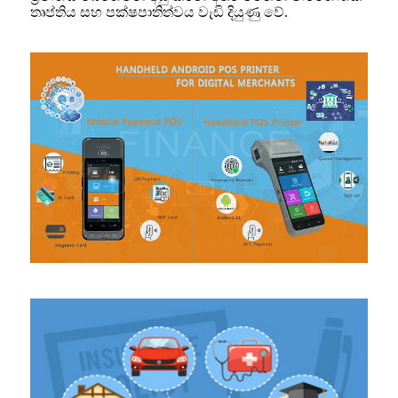
තෘප්තිය සහ පක්ෂපාතිත්වය වැඩි දියුණු වේ.