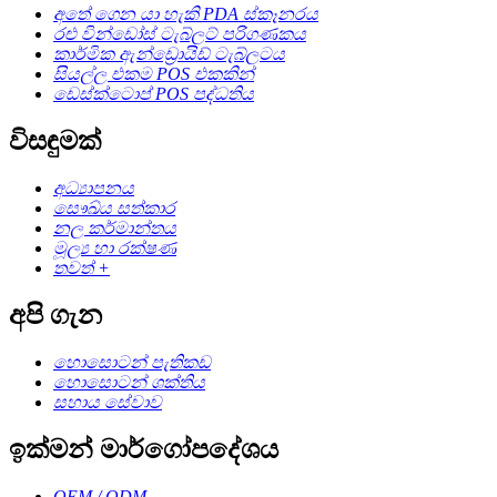
අතේ ගෙන යා හැකි PDA ස්කෑනරය
රළු වින්ඩෝස් ටැබ්ලට් පරිගණකය
කාර්මික ඇන්ඩ්‍රොයිඩ් ටැබ්ලටය
සියල්ල එකම POS එකකින්
ඩෙස්ක්ටොප් POS පද්ධතිය
විසඳුමක්
අධ්‍යාපනය
සෞඛ්ය සත්කාර
නල කර්මාන්තය
මූල්‍ය හා රක්ෂණ
තවත් +
අපි ගැන
හොසොටන් පැතිකඩ
හොසොටන් ශක්තිය
සහාය සේවාව
ඉක්මන් මාර්ගෝපදේශය
OEM / ODM