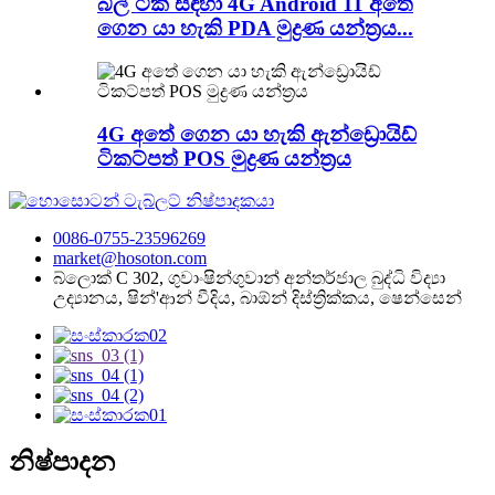
බිල් ටික් සඳහා 4G Android 11 අතේ
ගෙන යා හැකි PDA මුද්‍රණ යන්ත්‍රය...
4G අතේ ගෙන යා හැකි ඇන්ඩ්‍රොයිඩ්
ටිකට්පත් POS මුද්‍රණ යන්ත්‍රය
0086-0755-23596269
market@hosoton.com
බ්ලොක් C 302, ගුවාංෂින්ගුවාන් අන්තර්ජාල බුද්ධි විද්‍යා
උද්‍යානය, ෂින්'ආන් වීදිය, බාඕන් දිස්ත්‍රික්කය, ෂෙන්සෙන්
නිෂ්පාදන