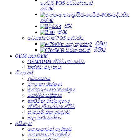
එම් 90
එස් 90
පී58
පී 80
ඩෙස්ක්ටොප් POS පද්ධතිය
ඩීපී01
ඩීපී02
ODM සහ OEM
OEM/ODM නිර්මාණ සේවා
තත්ත්ව පාලනය
විසඳුමක්
අධ්‍යාපනය
මූල්‍ය හා රක්ෂණ
අනතුරුදායක ක්ෂේත්‍රය
සෞඛ්ය සත්කාර
කාර්මික නිෂ්පාදනය
නීතිය ක්‍රියාත්මක කිරීම
සැපයුම් සහ ගබඩාව
නල කර්මාන්තය
අපි ගැන
හොසොටන් පැතිකඩ
හොසොටන් ශක්තිය