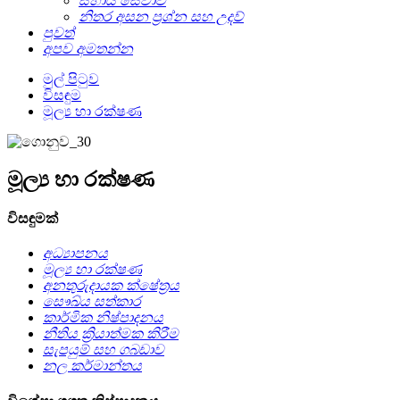
සහාය සේවාව
නිතර අසන ප්‍රශ්න සහ උදව්
පුවත්
අපව අමතන්න
මුල් පිටුව
විසඳුම
මූල්‍ය හා රක්ෂණ
මූල්‍ය හා රක්ෂණ
විසඳුමක්
අධ්‍යාපනය
මූල්‍ය හා රක්ෂණ
අනතුරුදායක ක්ෂේත්‍රය
සෞඛ්ය සත්කාර
කාර්මික නිෂ්පාදනය
නීතිය ක්‍රියාත්මක කිරීම
සැපයුම් සහ ගබඩාව
නල කර්මාන්තය