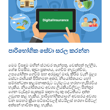
පාරිභෝගික සේවා සරල කරන්න
මෙම විසඳුම මඟින් ස්ථාවර තැන්පතු, චෙක්පත් ඉල්ලීම,
ශේෂ විමසීම, කුඩා ප්‍රකාශය, ගෙවීම් නැවැත්වීම,
උපයෝගිතා ගෙවීම් සහ අරමුදල් මාරු කිරීම වැනි මූල්‍ය
සේවා රාශියක් පිරිනමන අතර, නියෝජිතයාට හෝ
සම්බන්ධතා කළමනාකරුට ටැබ්ලටය හරහා හැසිරවිය
හැකිය. නියෝජිතයාට අවශ්‍ය ලියකියවිලිවල පින්තූර
ගෙන වැඩිදුර සැකසුම් සඳහා බැංකු පද්ධතියට දත්ත
උඩුගත කළ හැකිය. පාරිභෝගිකයාගේ අවසරය අවශ්‍ය
වන සමහර ක්‍රියා පටිපාටිවලදී ස්ටයිලස් හරහා ඩිජිටල්
අත්සන් භාවිතා කළ හැකිය.