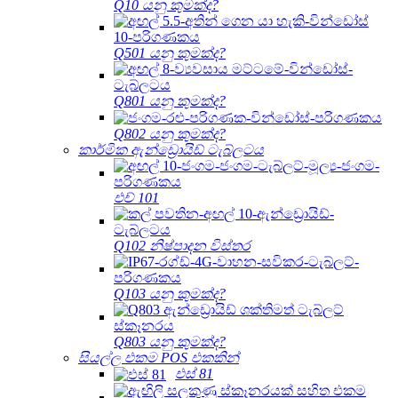
Q10 යනු කුමක්ද?
Q501 යනු කුමක්ද?
Q801 යනු කුමක්ද?
Q802 යනු කුමක්ද?
කාර්මික ඇන්ඩ්‍රොයිඩ් ටැබ්ලටය
එච් 101
Q102 නිෂ්පාදන විස්තර
Q103 යනු කුමක්ද?
Q803 යනු කුමක්ද?
සියල්ල එකම POS එකකින්
එස් 81