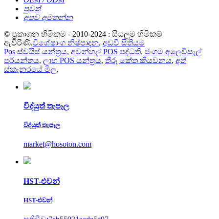
පුවත්
අපව අමතන්න
© ප්‍රකාශන හිමිකම - 2010-2024 : සියලුම හිමිකම්
ඇවිරිණි.
විශේෂාංග නිෂ්පාදන
,
අඩවි සිතියම
Pos ස්වයිප් යන්ත්‍රය
,
අවන්හල් POS පද්ධති
,
ජංගම අලෙවිසැල්
පර්යන්තය
,
ලාභ POS යන්ත්‍රය
,
තීරු කේත කියවනය
,
අත්
ස්කෑනරයේ මිල
,
විද්යුත් තැපෑල
විද්යුත් තැපෑල
market@hosoton.com
HST-එවන්
HST-එවන්