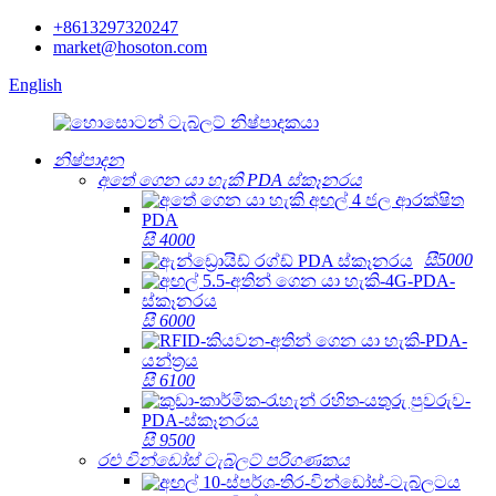
+8613297320247
market@hosoton.com
English
නිෂ්පාදන
අතේ ගෙන යා හැකි PDA ස්කෑනරය
සී 4000
සී5000
සී 6000
සී 6100
සී 9500
රළු වින්ඩෝස් ටැබ්ලට් පරිගණකය