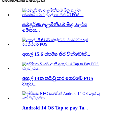
විශේෂාංගගත නිෂ්පාදනය
සම්පූර්ණ ඇලුමිනියම් මිශ්‍ර ලෝහ
මේසය...
අඟල් 15.6 ස්පර්ශ තිර වින්ඩෝස්...
අඟල් 14ක තට්ටු කර ගෙවීමේ POS
වගුව...
Android 14 OS Tap to pay Ta...