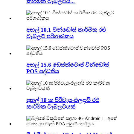
කාර්මික ටැබ්ලටය...
අඟල් 10.1 වින්ඩෝස් කාර්මික රළු
ටැබ්ලට් පරිගණකය
අඟල් 15.6 ඩෙස්ක්ටොප් වින්ඩෝස්
POS පද්ධතිය
අඟල් 10 ක පිරිවැය-ඵලදායී රළු
කාර්මික ටැබ්ලටයක්