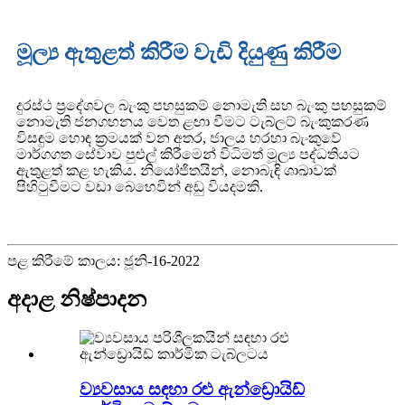
මූල්‍ය ඇතුළත් කිරීම වැඩි දියුණු කිරීම
දුරස්ථ ප්‍රදේශවල බැංකු පහසුකම් නොමැති සහ බැංකු පහසුකම්
නොමැති ජනගහනය වෙත ළඟා වීමට ටැබ්ලට් බැංකුකරණ
විසඳුම හොඳ ක්‍රමයක් වන අතර, ජාලය හරහා බැංකුවේ
මාර්ගගත සේවාව පුළුල් කිරීමෙන් විධිමත් මූල්‍ය පද්ධතියට
ඇතුළත් කළ හැකිය. නියෝජිතයින්, නොබැඳි ශාඛාවක්
පිහිටුවීමට වඩා බෙහෙවින් අඩු වියදමකි.
පළ කිරීමේ කාලය: ජූනි-16-2022
අදාළ නිෂ්පාදන
ව්‍යවසාය සඳහා රළු ඇන්ඩ්‍රොයිඩ්