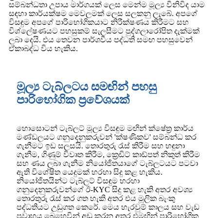
සම්බන්ධතා උපාය මාර්ගයක් ලෙස මෙන්ම මූල්‍ය විනිවිද යාම
සඳහා කාර්යක්ෂම මෙවලමක් ලෙස සලකනු ලැබේ. අපගේ
විසඳුම අපගේ පාරිභෝගිකයාට නිරීක්ෂණය කිරීමට සහ
විශ්ලේෂණයට පහසුකම් සැලසීමට පුද්ගලාරෝපිත දැක්මක්
ලබා දෙයි. එය තෙවන පාර්ශවීය පද්ධති සමඟ පහසුවෙන්
ඒකාබද්ධ විය හැකිය.
මූල්‍ය ටැබ්ලටය සමඟින් පහසු
පාරිභෝගික ප්‍රවේශයක්
හොසොටන් ටැබ්ලට් මූල්‍ය විසඳුම මඟින් ක්ෂේත්‍ර කාර්ය
මණ්ඩලයට ගනුදෙනුකරුවන් 'ක්ෂණිකව' සම්බන්ධ කර
ගැනීමට ඉඩ සලසයි. තොරතුරු රැස් කිරීම සහ හඳුනා
ගැනීම, ගිණුම් විවෘත කිරීම, ක්‍රෙඩිට් කාඩ්පත් නිකුත් කිරීම
සහ ණය ලබා ගැනීම නියෝජිතයාගේ ටැබ්ලටයට පටවා
ඇති විශේෂිත යෙදුමක් හරහා සිදු කළ හැකිය.
නියෝජිතයින්ට ටැබ්ලට් විසඳුම හරහා
ගනුදෙනුකරුවන්ගේ ඊ-KYC සිදු කළ හැකි අතර අවශ්‍ය
තොරතුරු රැස් කර ගත හැකි අතර එය මූලික බැංකු
පද්ධතියට උඩුගත කෙරේ. මෙය හැරවුම් කාලය සහ වැඩ
ප්‍රවාහය බෙහෙවින් අඩු කරන අතර එමඟින් පාරිභෝගික