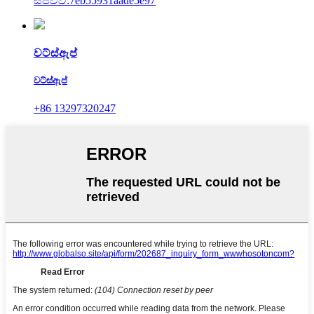
සජීවීව:7eb55931aade5e97
වට්ස්ඇප්
වට්ස්ඇප්
+86 13297320247